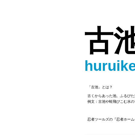
古
huruik
「古池」とは？
古くからあった池。ふるびた
例文：古池や蛙飛びこむ水の
忍者ツールズの『忍者ホーム